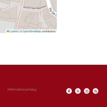
Leaflet
|
©
OpenStreetMap
contributors
Informativa privacy