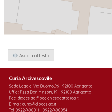
Ascolta il testo
Curia Arcivescovile
Sede Legale: Via Duomo,96 - 92100 Agrigento
Uffici: P.zza Don Minzoni, 19 - 92100 Agrigento
Pec: diocesiag@pec.chiesacattolica.it
E-mail: curia@diocesiag.it
Tel: 0922/490011 - 0922/490054