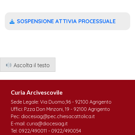
SOSPENSIONE ATTIVIA PROCESSUALE
Ascolta il testo
Curia Arcivescovile
Sede Legale: Via Duomo,96 - 92100 Agrigento
Uffici: P.zza Don Minzoni, 19 - 92100 Agrigento
Pec: diocesiag@pec.chiesacattolica.it
E-mail: curia@diocesiag.it
Tel: 0922/490011 - 0922/490054