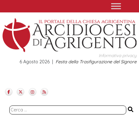
Skip
to
content
Informativa privacy
6 Agosto 2026
Festa della Trasfigurazione del Signore
Ricerca
per: