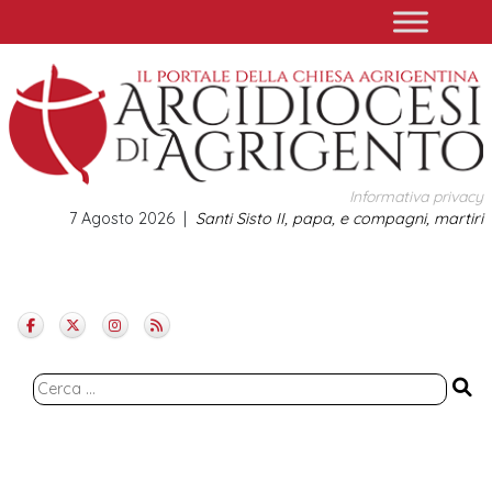
Skip
to
content
Informativa privacy
7 Agosto 2026
Santi Sisto II, papa, e compagni, martiri
Ricerca
per: