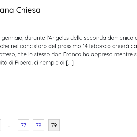
mana Chiesa
gennaio, durante l’Angelus della seconda domenica d
he nel concistoro del prossimo 14 febbraio creerà cardi
atteso, che lo stesso don Franco ha appreso mentre s
tà di Ribera, ci riempie di […]
…
77
78
79