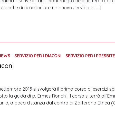
gentina – scrive il card. Montenegro nella lettera di
e anche di ricominciare un nuovo servizio e […]
NEWS
SERVIZIO PER I DIACONI
SERVIZIO PER I PRESBITE
aconi
 settembre 2015 si svolgerà il primo corso di esercizi sp
otto la guida di p. Ermes Ronchi. Il corso si terrà all’Em
tania, a poca distanza dal centro di Zafferana Etnea (