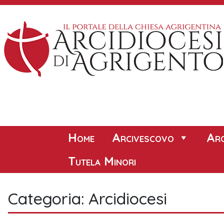
Skip
to
content
Home
Arcivescovo
Arc
Tutela Minori
Categoria:
Arcidiocesi