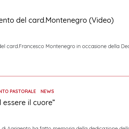
vento del card.Montenegro (Video)
del card.Francesco Montenegro in occasione della Dedi
ENTO PASTORALE
NEWS
 essere il cuore”
si di Agrigento ha fatto memoria della dedicazione del