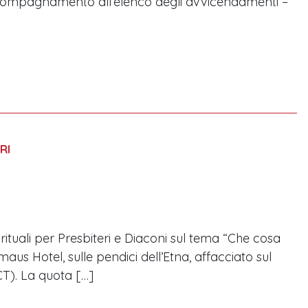
 accompagnamento all’elenco degli avvicendamenti –
RI
irituali per Presbiteri e Diaconi sul tema “Che cosa
maus Hotel, sulle pendici dell’Etna, affacciato sul
CT). La quota […]