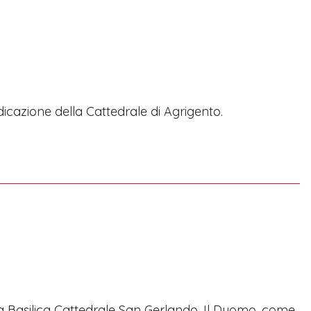
cazione della Cattedrale di Agrigento.
la Basilica Cattedrale San Gerlando. Il Duomo, come