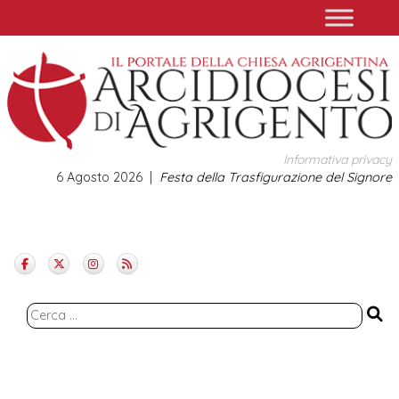
Skip
to
content
Informativa privacy
6 Agosto 2026
Festa della Trasfigurazione del Signore
Ricerca
per: