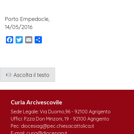
Porto Empedocle,
14/05/2016
Facebook
Twitter
Email
Condividi
Ascolta il testo
Curia Arcivescovile
Sede Legale: Via Duomo,96 - 92100 Agrigento
Uffici: P.zza Don Minzoni, 19 - 92100 Agrigento
Pec: diocesiag@pec.chiesacattolica.it
E-mail: curia@diocesiag.it