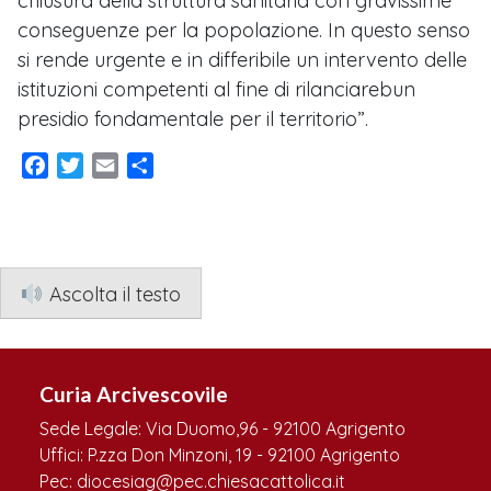
chiusura della struttura sanitaria con gravissime
conseguenze per la popolazione. In questo senso
si rende urgente e in differibile un intervento delle
istituzioni competenti al fine di rilanciarebun
presidio fondamentale per il territorio”.
Facebook
Twitter
Email
Condividi
Ascolta il testo
Curia Arcivescovile
Sede Legale: Via Duomo,96 - 92100 Agrigento
Uffici: P.zza Don Minzoni, 19 - 92100 Agrigento
Pec: diocesiag@pec.chiesacattolica.it