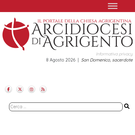
Skip
to
content
Informativa privacy
8 Agosto 2026
San Domenico, sacerdote
Ricerca
per: