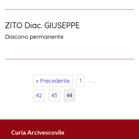
ZITO Diac. GIUSEPPE
Diacono permanente
« Precedente
1
…
42
43
44
Navigazione
articoli
Curia Arcivescovile