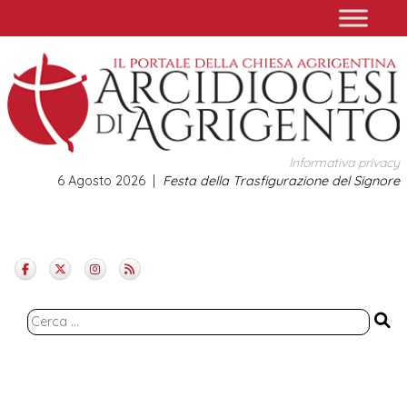
Skip
to
content
Informativa privacy
6 Agosto 2026
Festa della Trasfigurazione del Signore
Ricerca
per: