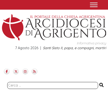
Skip
to
content
Informativa privacy
7 Agosto 2026
Santi Sisto II, papa, e compagni, martiri
Ricerca
per: