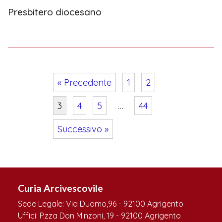
Presbitero diocesano
« Precedente
1
2
3
4
5
…
44
Successivo »
Navigazione
articoli
Curia Arcivescovile
Sede Legale: Via Duomo,96 - 92100 Agrigento
Uffici: P.zza Don Minzoni, 19 - 92100 Agrigento