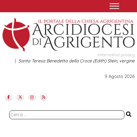
Skip
to
content
Informativa privacy
Santa Teresa Benedetta della Croce (Edith) Stein, vergine
9 Agosto 2026
Ricerca
per: