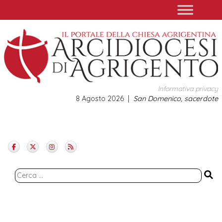
Skip
to
content
Informativa privacy
8 Agosto 2026
San Domenico, sacerdote
Ricerca
per: