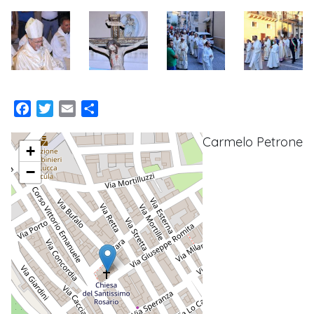
Facebook
Twitter
Email
Condividi
Carmelo Petrone
+
−