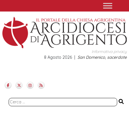
Skip
to
content
Informativa privacy
8 Agosto 2026
San Domenico, sacerdote
Ricerca
per: