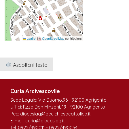
Leaflet
|
©
OpenStreetMap
contributors
Ascolta il testo
Curia Arcivescovile
Sede Legale: Via Duomo,96 - 92100 Agrigento
Uffici: P.zza Don Minzoni, 19 - 92100 Agrigento
Pec: diocesiag@pec.chiesacattolica.it
E-mail: curia@diocesiag.it
Tel: 0922/490011 - 0922/490054