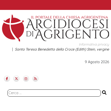
Skip
to
content
Informativa privacy
Santa Teresa Benedetta della Croce (Edith) Stein, vergine
9 Agosto 2026
Ricerca
per: