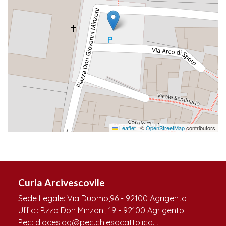
Leaflet
|
©
OpenStreetMap
contributors
Curia Arcivescovile
Sede Legale: Via Duomo,96 - 92100 Agrigento
Uffici: P.zza Don Minzoni, 19 - 92100 Agrigento
Pec: diocesiag@pec.chiesacattolica.it