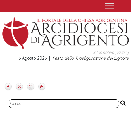
Skip
to
content
Informativa privacy
6 Agosto 2026
Festa della Trasfigurazione del Signore
Ricerca
per: