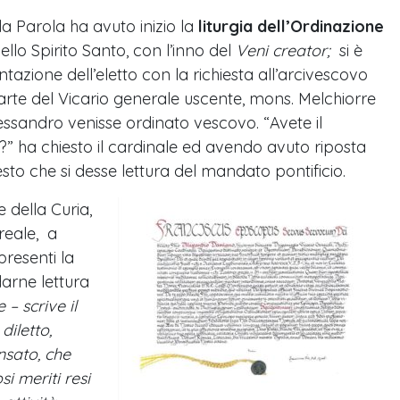
la Parola ha avuto inizio la
liturgia dell’Ordinazione
ello Spirito Santo, con l’inno del
Veni creator;
si è
tazione dell’eletto con la richiesta all’arcivescovo
te del Vicario generale uscente, mons. Melchiorre
essandro venisse ordinato vescovo. “Avete il
 ha chiesto il cardinale ed avendo avuto riposta
sto che si desse lettura del mandato pontificio.
e della Curia,
eale, a
presenti la
darne lettura
e – scrive il
diletto,
sato, che
i meriti resi