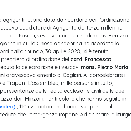
sa agrigentina, una data da ricordare per l’ordinazione
scovo coadiutore di Agrigento del terzo millennio
rancesco Fasola, vescovo coadiutore di mons. Peruzzo
giorno in cui la Chiesa agrigentina ha ricordato la
orni dall’annuncio, 30 aprile 2020, si è tenuta
a preghiera di ordinazione del
card. Francesco
ieduto la celebrazione e i vescovi
mons. Pietro Maria
ni
arcivescovo emerito di Cagliari. A concelebrare i
nto e Trapani. L’assemblea, mille persone in tutto,
resentanze delle realtà ecclesiali e civili delle due
piazza don Minzoni. Tanti coloro che hanno seguito in
 video)
; 110 i volontari che hanno supportato il
ocedute che l’emergenza impone. Ad animare la liturgi