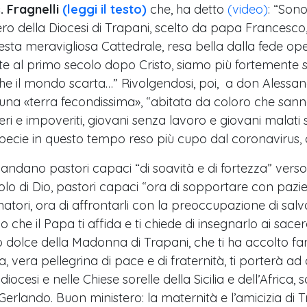
 Fragnelli
(leggi il testo)
che, ha detto
(video)
: “Sono
tero della Diocesi di Trapani, scelto da papa Francesco
esta meravigliosa Cattedrale, resa bella dalla fede op
nte al primo secolo dopo Cristo, siamo più fortemente s
 che il mondo scarta…” Rivolgendosi, poi, a don Alessan
– una «terra fecondissima», “abitata da coloro che sann
overi e impoveriti, giovani senza lavoro e giovani malati 
, specie in questo tempo reso più cupo dal coronavirus,
ndano pastori capaci “di soavità e di fortezza” verso t
lo di Dio, pastori capaci “ora di sopportare con pazie
natori, ora di affrontarli con la preoccupazione di salvar
lo che il Papa ti affida e ti chiede di insegnarlo ai sa
o dolce della Madonna di Trapani, che ti ha accolto fanci
a, vera pellegrina di pace e di fraternità, ti porterà ad 
cidiocesi e nelle Chiese sorelle della Sicilia e dell’Afric
Gerlando. Buon ministero: la maternità e l’amicizia di 