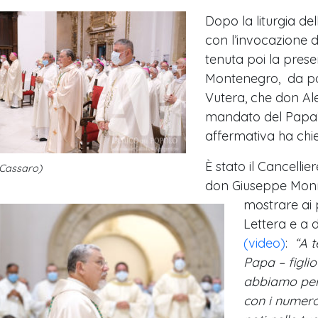
Dopo la liturgia del
con l’invocazione d
tenuta poi la presen
Montenegro, da par
Vutera, che don Al
mandato del Papa?”
affermativa ha chie
È stato il
Cancellier
 Cassaro)
don Giuseppe Monr
mostrare ai 
Lettera e a 
(video)
:
“A t
Papa – figlio 
abbiamo pen
con i numeros