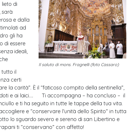
 lieto di
, sarà
erosa e dalla
timolati ad
dro gli ha
o di essere
senza ideali,
 che
Il saluto di mons. Fragnelli (foto Cassaro)
utto il
nza certi
e la carità”. È il “faticoso compito della sentinella”,
cerdoti e ai laici…. Ti accompagna – ha concluso – il
ullo e ti ha seguito in tutte le tappe della tua vita.
accogliere e “conservare l’unità dello Spirito” in tutta
a, sotto lo sguardo severo e sereno di san Libertino e
Trapani ti “conservano” con affetto!