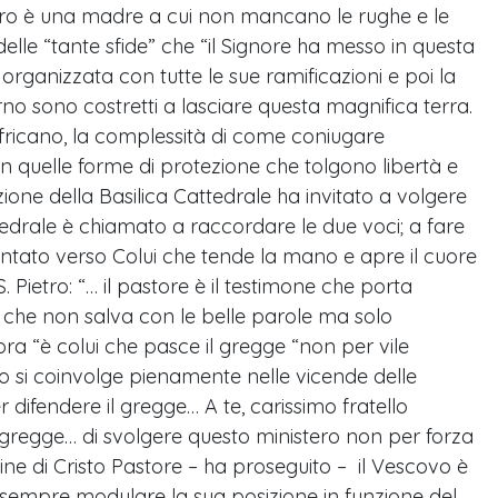
negro è una madre a cui non mancano le rughe e le
elle “tante sfide” che “il Signore ha messo in questa
 organizzata con tutte le sue ramificazioni e poi la
no sono costretti a lasciare questa magnifica terra.
 africano, la complessità di come coniugare
in quelle forme di protezione che tolgono libertà e
ne della Basilica Cattedrale ha invitato a volgere
attedrale è chiamato a raccordare le due voci; a fare
rientato verso Colui che tende la mano e apre il cuore
 Pietro: “… il pastore è il testimone che porta
o che non salva con le belle parole ma solo
ra “è colui che pasce il gregge “non per vile
o si coinvolge pienamente nelle vicende delle
r difendere il gregge… A te, carissimo fratello
 gregge… di svolgere questo ministero non per forza
ine di Cristo Pastore – ha proseguito – il Vescovo è
 sempre modulare la sua posizione in funzione del