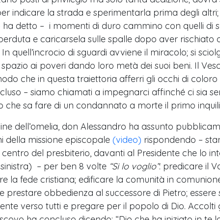
indicare la strada e sperimentarla prima degli altri; il
 ha detto – i momenti di duro cammino con quelli di s
perduta e caricarsela sulle spalle dopo aver rischiato 
uell’incrocio di sguardi avviene il miracolo; si sciolg
 spazio ai poveri dando loro metà dei suoi beni. Il V
o che in questa traiettoria afferri gli occhi di coloro 
luso – siamo chiamati a impegnarci affinché ci sia se
stro che sa fare di un condannato a morte il primo inqui
ine dell’omelia, don Alessandro ha assunto pubblicam
i della missione episcopale
(video)
rispondendo – stand
l centro del presbiterio, davanti al Presidente che lo i
 sinistra) – per ben 8 volte
“Si lo voglio”
: predicare il 
re la fede cristiana; edificare la comunità in comunion
e prestare obbedienza al successore di Pietro; esser
ente verso tutti e pregare per il popolo di Dio. Accolti 
escovo ha concluso dicendo: “Dio che ha iniziato in te 