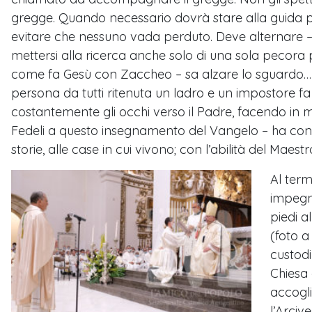
gregge. Quando necessario dovrà stare alla guida per 
evitare che nessuno vada perduto. Deve alternare –
mettersi alla ricerca anche solo di una sola pecora 
come fa Gesù con Zaccheo – sa alzare lo sguardo… In q
persona da tutti ritenuta un ladro e un impostore fa
costantemente gli occhi verso il Padre, facendo in mod
Fedeli a questo insegnamento del Vangelo – ha conc
storie, alle case in cui vivono; con l’abilità del Mae
Al term
impegn
piedi a
(foto a
custodi
Chiesa 
accogli
l’Arciv