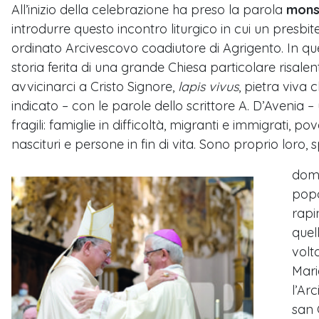
All’inizio della celebrazione ha preso la parola
mons.
introdurre questo incontro liturgico in cui un presbi
ordinato Arcivescovo coadiutore di Agrigento. In qu
storia ferita di una grande Chiesa particolare risale
avvicinarci a Cristo Signore,
lapis vivus
, pietra viva
indicato – con le parole dello scrittore A. D’Avenia 
fragili: famiglie in difficoltà, migranti e immigrati, p
nascituri e persone in fin di vita. Sono proprio loro
doma
popo
rapi
quel
volt
Mari
l’Ar
san 