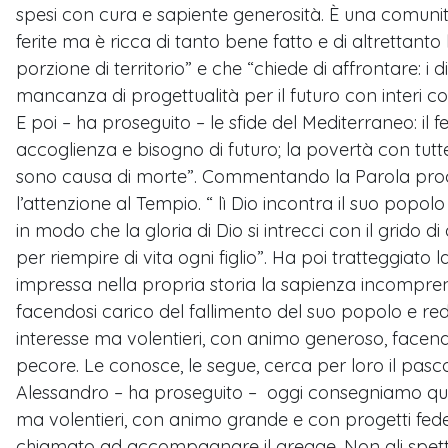
spesi con cura e sapiente generosità. È una comunit
ferite ma è ricca di tanto bene fatto e di altrettant
porzione di territorio” e che “chiede di affrontare: i
mancanza di progettualità per il futuro con interi c
E poi – ha proseguito – le sfide del Mediterraneo: i
accoglienza e bisogno di futuro; la povertà con tutte
sono causa di morte”. Commentando la Parola procla
l’attenzione al Tempio. “ lì Dio incontra il suo popol
in modo che la gloria di Dio si intrecci con il grido
per riempire di vita ogni figlio”. Ha poi tratteggiato
impressa nella propria storia la sapienza incompren
facendosi carico del fallimento del suo popolo e re
interesse ma volentieri, con animo generoso, facend
pecore. Le conosce, le segue, cerca per loro il pascolo
Alessandro – ha proseguito – oggi consegniamo ques
ma volentieri, con animo grande e con progetti fedel
chiamato ad accompagnare il gregge. Non gli spetta