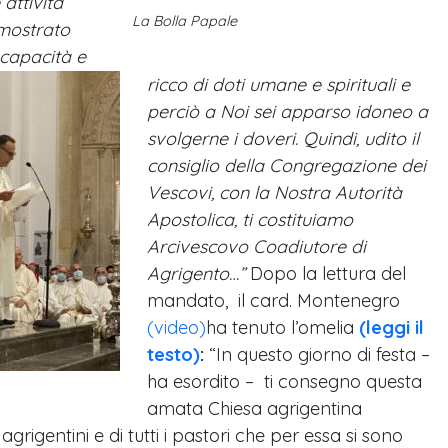
 attività
La Bolla Papale
i mostrato
 capacità e
ricco di doti umane e spirituali e
perciò a Noi sei apparso idoneo a
svolgerne i doveri. Quindi, udito il
consiglio della Congregazione dei
Vescovi, con la Nostra Autorità
Apostolica, ti costituiamo
Arcivescovo Coadiutore di
Agrigento…”
Dopo la lettura del
mandato, il card. Montenegro
(video)
ha tenuto l’omelia
(leggi il
testo)
:
“In questo giorno di festa –
ha esordito – ti consegno questa
amata Chiesa agrigentina
grigentini e di tutti i pastori che per essa si sono