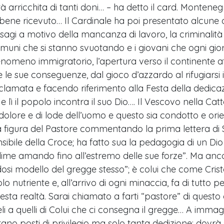
à arricchita di tanti doni… – ha detto il card. Monte
o bene ricevuto… Il Cardinale ha poi presentato alcune d
 disagi a motivo della mancanza di lavoro, la criminalità
omuni che si stanno svuotando e i giovani che ogni gior
l fenomeno immigratorio, l’apertura verso il continente
 le sue conseguenze, dal gioco d’azzardo al rifugiarsi 
mata e facendo riferimento alla Festa della dedicazio
o e lì il popolo incontra il suo Dio…. Il Vescovo nella C
 di dolore e di lode dell’uomo e questo sia condotto e o
 la figura del Pastore commentando la prima lettera di S.
sibile della Croce; ha fatto sua la pedagogia di un Di
dime amando fino all’estremo delle sue forze”. Ma anco
osi modello del gregge stesso”; è colui che come Crist
 nutriente e, all’arrivo di ogni minaccia, fa di tutto pe
ta realtà. Sarai chiamato a farti “pastore” di questo
i a quelli di Colui che ci consegna il gregge… A immag
no posti di privilegio ma solo tanta dedizione; dovrà