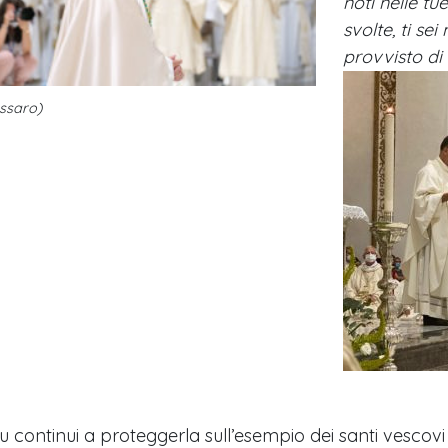
noti nelle tue
svolte, ti se
provvisto di
assaro)
u continui a proteggerla sull’esempio dei santi vescovi a