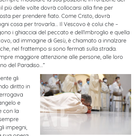
 più delle volte dovrà collocarsi alla fine per
osta per prendere fiato. Come Cristo, dovrà
ogni cosa per trovarla… Il Vescovo è colui che –
ono i ghiacciai del peccato e dell’imbroglio e quella
escovo, ad immagine di Gesù, è chiamato a innalzare
che, nel frattempo si sono fermati sulla strada.
mpre maggiore attenzione alle persone, alle loro
lino del Paradiso…”
ente gli
o diritto in
nterrogava
Vangelo e
e con la
e sempre
gli impegni,
la sua opera,