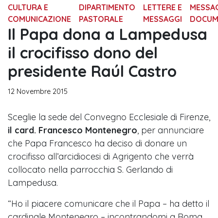
CULTURA E
DIPARTIMENTO
LETTERE E
MESSAG
COMUNICAZIONE
PASTORALE
MESSAGGI
DOCUM
Il Papa dona a Lampedusa
il crocifisso dono del
presidente Raúl Castro
12 Novembre 2015
Sceglie la sede del Convegno Ecclesiale di Firenze,
il card. Francesco Montenegro
, per annunciare
che Papa Francesco ha deciso di donare un
crocifisso all’arcidiocesi di Agrigento che verrà
collocato nella parrocchia S. Gerlando di
Lampedusa.
“Ho il piacere comunicare che il Papa – ha detto il
cardinale Montenegro – incontrandomi a Roma