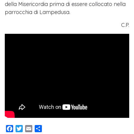
della Misericordia prima di essere collocato nella
parrocchia di Lampedusa.
C.P.
Facebook
Twitter
Email
Condividi