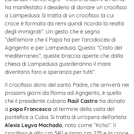
ha manifestato il desiderio di donare un crocifisso
a Lampedusa. Si tratta di un crocifisso la cui
croce è formata da remi quindi ricorda la realtà
degli immigrati”. Un gesto che è segno
“dell’amore che il Papa ha per l’arcidiocesi di
Agrigento e per Lampedusa. Questo “Cristo del
mediterraneo”, queste braccia aperte che dalla
chiesa di Lampedusa guarderanno il mare
diventano faro e speranza per tutti”.
Il crocifisso dono del santo Padre, che arriverà nei
prossimi giorni da Roma ad Agrigento, è quello
che il presidente cubano
Raúl Castro
ha donato
a
papa Francesco
al termine della visita del
pontefice a Cuba. Si tratta di un’opera dell’artista
Alexis Leyva Machado
, noto come “Kcho”. Il
crocifisso è alto cm 340 e largo cm 275 e la croce